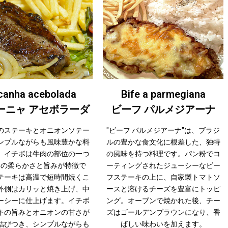
canha acebolada
Bife a parmegiana
ーニャ アセボラーダ
ビーフ パルメジアーナ
のステーキとオニオンソテー
"ビーフ パルメジアーナ"は、ブラジ
ンプルながらも風味豊かな料
ルの豊かな食文化に根差した、独特
。イチボは牛肉の部位の一つ
の風味を持つ料理です。パン粉でコ
その柔らかさと旨みが特徴で
ーティングされたジューシーなビー
テーキは高温で短時間焼くこ
フステーキの上に、自家製トマトソ
外側はカリッと焼き上げ、中
ースと溶けるチーズを豊富にトッピ
ーシーに仕上げます。イチボ
ング。オーブンで焼かれた後、チー
キの旨みとオニオンの甘さが
ズはゴールデンブラウンになり、香
結びつき、シンプルながらも
ばしい味わいを加えます。