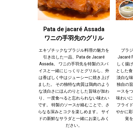
Pata de jacaré Assada
ワニの手羽先のグリル
エキゾチックなブラジル料理の魅力を
ブラ
引き出した一品、Pata de Jacaré
Jacar
Assada。 ワニの手羽先を特製のスパ
しく揚
イスと一緒にじっくりとグリルし、外
とした食
は香ばしく中はジューシーに焼き上げ
淡白な
ました。 その独特な肉質は鶏肉のよう
独自の
な淡白さにほんのりとした旨味が加わ
ースを
り、一度食べると忘れられない味わい
味わいに
です。 特製のソースが絡むことで、さ
フライ
らなる深みとコクを楽しめます。 サイ
やかに彩
ドの新鮮なサラダと一緒にお楽しみく
覚
ださい。