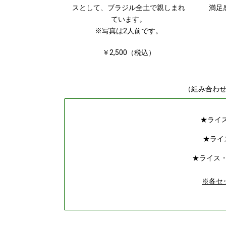
スとして、ブラジル全土で親しまれ
満足
ています。
※写真は2人前です。
￥2,500（税込）
（組み合わ
★
ライス
★
ライ
★ライス・
※各セ