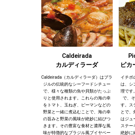
Caldeirada
Pi
カルディラーダ
ピカ
Caldeirada（カルディラーダ）はブラ
イチボ
ジルの伝統的なシーフードシチュー
は、シ
で、様々な種類の魚や貝類がたっぷ
理です
りと使用されます。これらの海の幸
で、
をトマト、玉ねぎ、ピーマンなどの
す。ス
野菜と一緒に煮込むことで、海の幸
とで、
の旨みと野菜の風味が絶妙に結びつ
はジュ
きます。その豊富な食材と濃厚な風
ステー
味が特徴的なブラジル風ブイヤベー
絶妙に