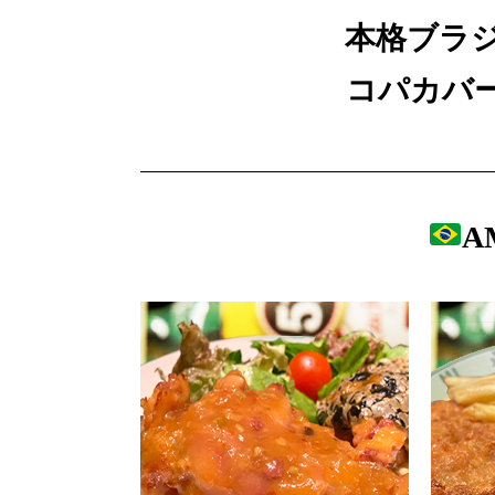
本格ブラ
コパカバー
A