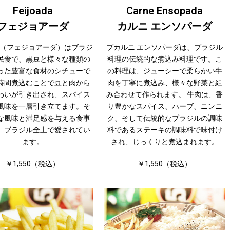
Feijoada
Carne Ensopada
フェジョアーダ
カルニ エンソパーダ
oada（フェジョアーダ）はブラジ
ブカルニ エンソパーダは、ブラジル
民食で、黒豆と様々な種類の
料理の伝統的な煮込み料理です。こ
った豊富な食材のシチューで
の料理は、ジューシーで柔らかい牛
時間煮込むことで豆と肉から
肉を丁寧に煮込み、様々な野菜と組
わいが引き出され、スパイス
み合わせて作られます。 牛肉は、香
風味を一層引き立てます。そ
り豊かなスパイス、ハーブ、ニンニ
な風味と満足感を与える食事
ク、そして伝統的なブラジルの調味
、ブラジル全土で愛されてい
料であるステーキの調味料で味付け
ます。
され、じっくりと煮込まれます。
￥1,550（税込）
￥1,550（税込）