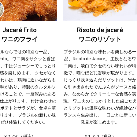
Jacaré Frito
Risoto de jacaré
ワニのフライ
ワニのリゾット
ジルならではの特別な一品、
ブラジルの特別な味わいを楽しめる一
é Frito。 ワニ肉をサクッと香ば
品、Risoto de Jacaré。 主役となるワ
げ、中はジューシーでしっとり
ニ肉は、淡白でクセのない味わいが特
感を楽しめます。 クセがなく
徴で、噛むほどに旨味が広がります。
味わいは、鶏肉に近いながらも
じっくり炊き込んだリゾットは、米か
旨味があり、特製のタルタルソ
ら引き出されたでんぷんがソースと絡
つけることで、一層深みのある
み、なめらかでクリーミーな食感を実
仕上がります。 付け合わせの
現。 ワニ肉のしっかりとした歯ごたえ
ドポテトとサラダが、食卓を華
とリゾットの濃厚な味わいが絶妙なバ
ります。 ブラジルの新しい味
ランスを生み出し、一口ごとに新しい
をぜひ体験してください。
発見が楽しめます。
￥2,750（税込）
￥1,750（税込）