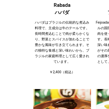
Rabada
ハバダ
ハバダはブラジルの伝統的な煮込み
Feij
料理で、主成分は牛のテールです。
ルの国
長時間煮込むことで肉が柔らかくな
肉を使
り、野菜とスパイスが加わることで
す。長
豊かな風味が引き立てられます。そ
深い味
の独特な食感と深い味わいから、ブ
がその
ラジルの家庭料理として広く愛され
の濃厚
ています。
として
￥2,400（税込）